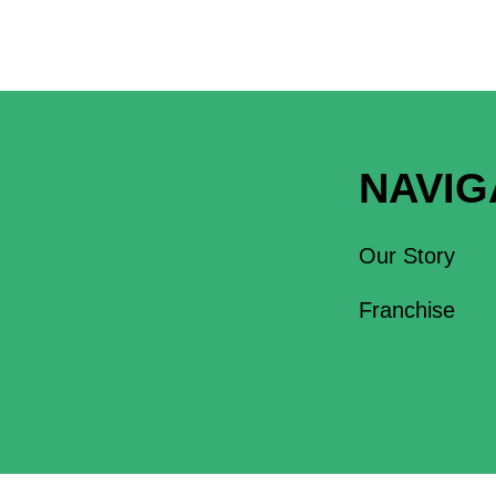
NAVIG
Our Story
Franchise