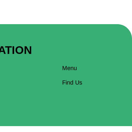
ATION
Menu
Find Us